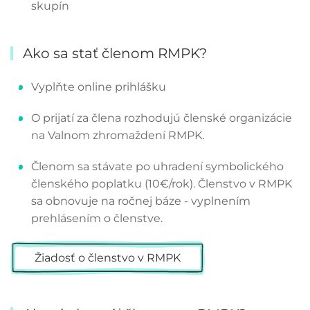
skupín
Ako sa stať členom RMPK?
Vyplňte online prihlášku
O prijatí za člena rozhodujú členské organizácie
na Valnom zhromaždení RMPK.
Členom sa stávate po uhradení symbolického
členského poplatku (10€/rok). Členstvo v RMPK
sa obnovuje na ročnej báze - vyplnením
prehlásením o členstve.
Žiadosť o členstvo v RMPK