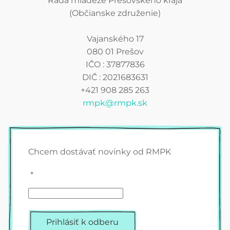
Rada mládeže Prešovského kraja
(Občianske združenie)
Vajanského 17
080 01 Prešov
IČO : 37877836
DIČ : 2021683631
+421 908 285 263
rmpk@rmpk.sk
Chcem dostávať novinky od RMPK
*
Prihlásiť k odberu