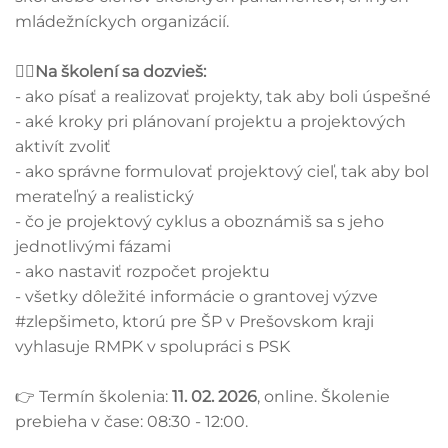
mládežníckych organizácií.
🕵️‍♂️Na školení sa dozvieš:
- ako písať a realizovať projekty, tak aby boli úspešné
- aké kroky pri plánovaní projektu a projektových
aktivít zvoliť
- ako správne formulovať projektový cieľ, tak aby bol
merateľný a realistický
- čo je projektový cyklus a oboznámiš sa s jeho
jednotlivými fázami
- ako nastaviť rozpočet projektu
- všetky dôležité informácie o grantovej výzve
#zlepšimeto, ktorú pre ŠP v Prešovskom kraji
vyhlasuje RMPK v spolupráci s PSK
👉 Termín školenia:
11. 02. 2026
, online. Školenie
prebieha v čase: 08:30 - 12:00.