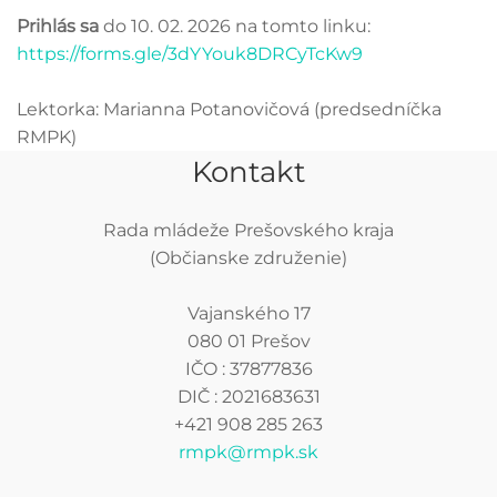
Prihlás sa
do 10. 02. 2026 na tomto linku:
https://forms.gle/3dYYouk8DRCyTcKw9
Lektorka: Marianna Potanovičová (predsedníčka
RMPK)
Kontakt
Rada mládeže Prešovského kraja
(Občianske združenie)
Vajanského 17
080 01 Prešov
IČO : 37877836
DIČ : 2021683631
+421 908 285 263
rmpk@rmpk.sk