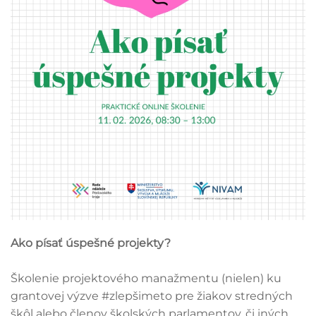
Ako písať úspešné projekty?
Školenie projektového manažmentu (nielen) ku
grantovej výzve #zlepšimeto pre žiakov stredných
škôl alebo členov školských parlamentov, či iných