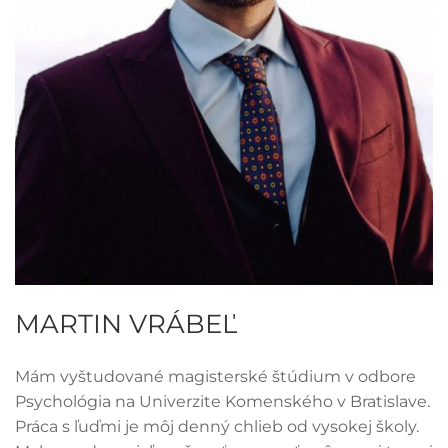
MARTIN VRÁBEĽ
Mám vyštudované magisterské štúdium v odbore
Psychológia na Univerzite Komenského v Bratislave.
Práca s ľuďmi je môj denný chlieb od vysokej školy.