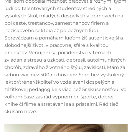
Mal som doposiaľ možnosť pracovať s rôznymi typmi
ľudí od talentovaných študentov stredných a
vysokých škôl, mladých dospelých v domovoch na
pol ceste, trestancov, zamestnancov firiem a
neziskového sektora až po bežných ľudí.
Sprevádzam a pomáham ľuďom žiť autentickejší a
slobodnejší život, v pracovnej sfére s kvalitou
projektov. Venujem sa poradenstvu v témach
zvládania stresu a úzkostí, depresií, autoimunitných
chorôb, zdravého životného štýlu, závislostí. Mám za
sebou viac než 500 rozhovorov. Som tiež vyškolený
lektor/tréner/školiteľ vo vzdelávaní dospelých a
zážitkovej pedagogike s viac než 5r skúsenosťou. Vo
voľnom čase zas rád vypnem pri športe, dobrej
knihe či filme a stretávaní sa s priateľmi. Rád tiež
skúšam nové.