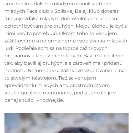
sme spolu s ďalšími mladými otvorili klub pre
mladých Face club v Spišskej Belej. Klub doteraz
funguje vďaka mladým dobrovoľníkom, ktorí sú
ochotní byť tam pre druhých. Mojou úlohou je byť s
nimi keď to potrebujú. Okrem toho sa venujem
zážitkovému a neformálnemu vzdelávaniu mladých
ľudí. Podieľala som sa na tvorbe zážitkových
programov a larpov pre mladých. Baví ma robiť veci
tak, aby bavili aj druhých, ale zároveň mali pridanú
hodnotu. Neformálne a zážitkové vzdelávanie je na
to skvelým nástrojom. Tiež sa venujem
sprevádzaniu mladých a to prostredníctvom
koučingu alebo mentoringu, podľa toho čo je v
danej situácii vhodnejšie.