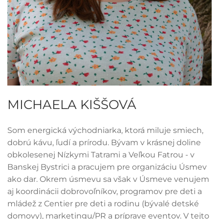
MICHAELA KIŠŠOVÁ
Som energická východniarka, ktorá miluje smiech,
dobrú kávu, ľudí a prírodu. Bývam v krásnej doline
obkolesenej Nízkymi Tatrami a Veľkou Fatrou - v
Banskej Bystrici a pracujem pre organizáciu Úsmev
ako dar. Okrem úsmevu sa však v Úsmeve venujem
aj koordinácii dobrovoľníkov, programov pre deti a
mládež z Centier pre deti a rodinu (bývalé detské
domovy), marketingu/PR a príprave eventov. V tejto