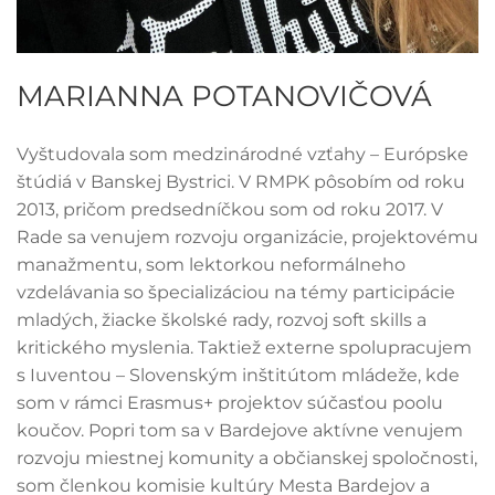
MARIANNA POTANOVIČOVÁ
Vyštudovala som medzinárodné vzťahy – Európske
štúdiá v Banskej Bystrici. V RMPK pôsobím od roku
2013, pričom predsedníčkou som od roku 2017. V
Rade sa venujem rozvoju organizácie, projektovému
manažmentu, som lektorkou neformálneho
vzdelávania so špecializáciou na témy participácie
mladých, žiacke školské rady, rozvoj soft skills a
kritického myslenia. Taktiež externe spolupracujem
s Iuventou – Slovenským inštitútom mládeže, kde
som v rámci Erasmus+ projektov súčasťou poolu
koučov. Popri tom sa v Bardejove aktívne venujem
rozvoju miestnej komunity a občianskej spoločnosti,
som členkou komisie kultúry Mesta Bardejov a