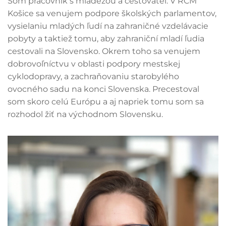
Som pracovník s mládežou a cestovateľ. V RCM
Košice sa venujem podpore školských parlamentov,
vysielaniu mladých ľudí na zahraničné vzdelávacie
pobyty a taktiež tomu, aby zahraniční mladí ľudia
cestovali na Slovensko. Okrem toho sa venujem
dobrovoľníctvu v oblasti podpory mestskej
cyklodopravy, a zachraňovaniu starobylého
ovocného sadu na konci Slovenska. Precestoval
som skoro celú Európu a aj napriek tomu som sa
rozhodol žiť na východnom Slovensku.