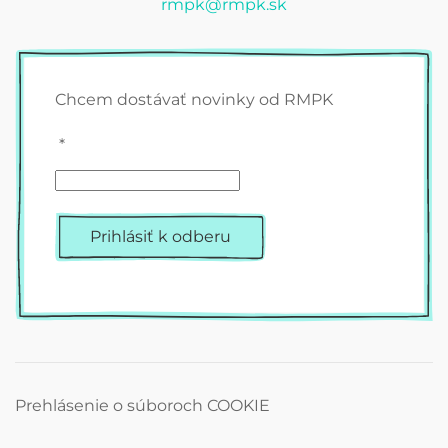
rmpk@rmpk.sk
Chcem dostávať novinky od RMPK
*
Prihlásiť k odberu
Prehlásenie o súboroch COOKIE